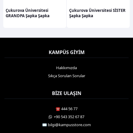
600,00TL
600,00TL
Çukurova Üniversitesi
Çukurova Üniversitesi SİSTER
GRANDPA Şapka Şapka
Şapka Şapka
KAMPÜS GIYIM
Hakkımızda
Sıkça Sorulan Sorular
BIZE ULAŞIN
☎️ 444 56 77
️ +90 543 352 67 87
✉️ bilgi@kampusstore.com