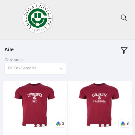
Aile
Göre sırala
En Çok Satanlar
3
3
1
2
3
1
2
3
600,00TL
600,00TL