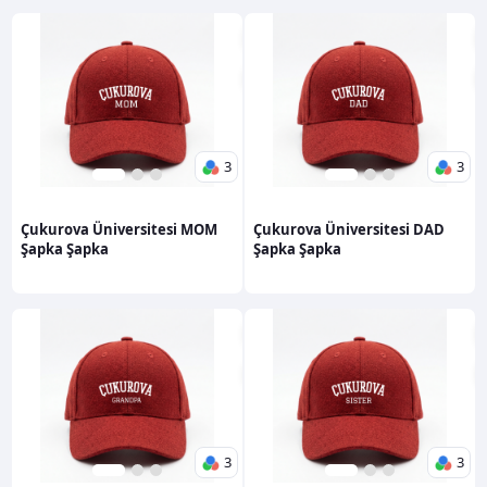
3
3
1
2
3
1
2
3
600,00TL
600,00TL
Çukurova Üniversitesi MOM
Çukurova Üniversitesi DAD
Şapka Şapka
Şapka Şapka
3
3
1
2
3
1
2
3