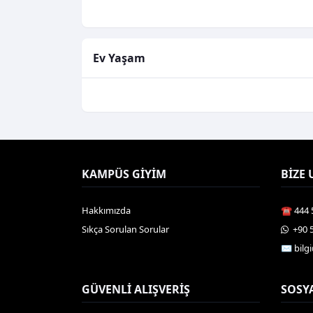
Ev Yaşam
KAMPÜS GIYIM
BIZE 
Hakkımızda
☎️ 444 
Sıkça Sorulan Sorular
️ +90 
✉️ bil
GÜVENLI ALIŞVERIŞ
SOSY