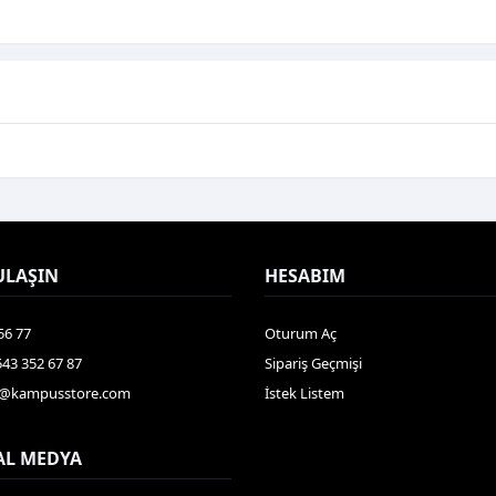
ULAŞIN
HESABIM
56 77
Oturum Aç
543 352 67 87
Sipariş Geçmişi
gi@kampusstore.com
İstek Listem
AL MEDYA