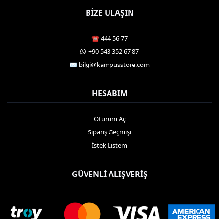
BIZE ULAŞIN
☎️ 444 56 77
️ +90 543 352 67 87
✉️ bilgi@kampusstore.com
HESABIM
Oturum Aç
Sipariş Geçmişi
İstek Listem
GÜVENLI ALIŞVERIŞ