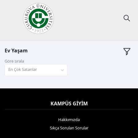
Ev Yaşam
Göre sırala
En Çok Satanlar
KAMPÜS GIYIM
Hakkımızda
Sıkça Sorulan Sorular