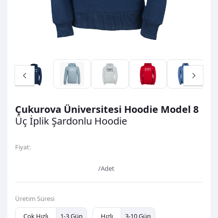
Çukurova Üniversitesi Hoodie Model 8
Üç İplik Şardonlu
Hoodie
Fiyat:
1.500,00TL
/Adet
Üretim Süresi
Çok Hızlı
1-3 Gün
Hızlı
3-10 Gün