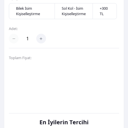
Bilek İsim
Sol Kol - İsim
+300
Kişiselleştirme
Kişiselleştirme
TL
Adet:
Toplam Fiyat:
1.500,00TL
Hemen Al
Favori Listeme Ekle
En İyilerin Tercihi