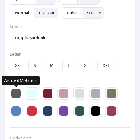
Normal
10-21 Gün
Rahat
21+ Gün
Kumaş:
Üç İplik Şardonlu
Beden:
XS
S
M
L
XL
XXL
AntrasitMelange
Renk:
Opsiyonlar: