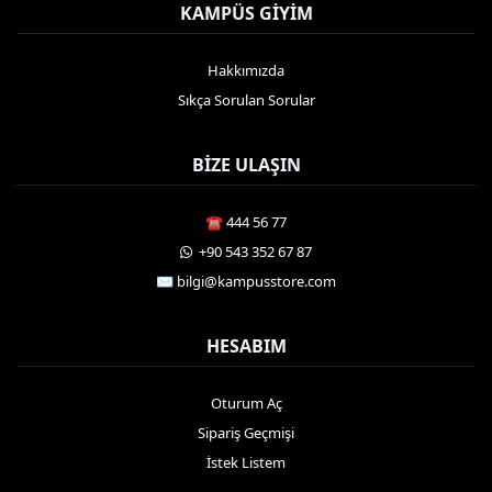
KAMPÜS GIYIM
Hakkımızda
Sıkça Sorulan Sorular
BIZE ULAŞIN
☎️ 444 56 77
️ +90 543 352 67 87
✉️ bilgi@kampusstore.com
HESABIM
Oturum Aç
Sipariş Geçmişi
İstek Listem