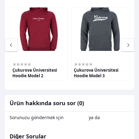
1.500,00TL
1.500,00TL
1
Çukurova Üniversitesi
Çukurova Üniversitesi
Ç
Hoodie Model 2
Hoodie Model 3
H
Ürün hakkında soru sor (0)
Sorunuzu göndermek için
Oturum Aç
ya da
Kayıt Ol
Diğer Sorular