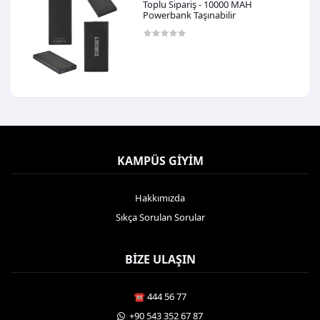
Toplu Sipariş - 10000 MAH
Powerbank Taşınabilir
0,00TL
KAMPÜS GIYIM
Hakkımızda
Sıkça Sorulan Sorular
BIZE ULAŞIN
☎️ 444 56 77
️ +90 543 352 67 87