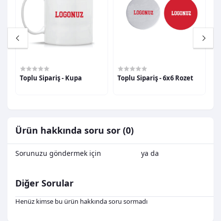
0,00TL
0,00TL
0
Toplu Sipariş - Kupa
Toplu Sipariş - 6x6 Rozet
T
Ürün hakkında soru sor (0)
Sorunuzu göndermek için
Oturum Aç
ya da
Kayıt Ol
Diğer Sorular
Henüz kimse bu ürün hakkında soru sormadı