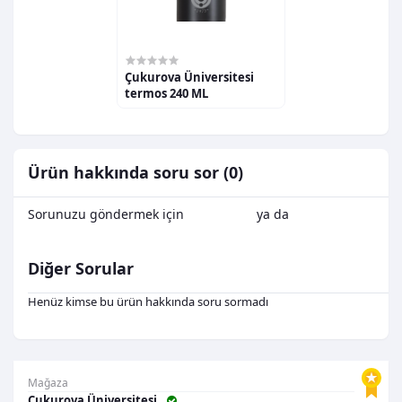
1.133,33TL
Çukurova Üniversitesi
termos 240 ML
Ürün hakkında soru sor (0)
Sorunuzu göndermek için
Oturum Aç
ya da
Kayıt Ol
Diğer Sorular
Henüz kimse bu ürün hakkında soru sormadı
Mağaza
Çukurova Üniversitesi