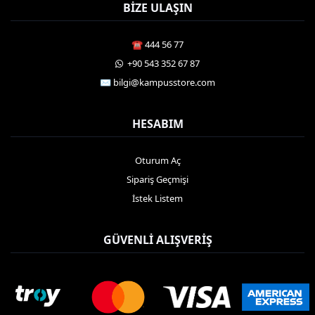
BIZE ULAŞIN
☎️ 444 56 77
️ +90 543 352 67 87
✉️ bilgi@kampusstore.com
HESABIM
Oturum Aç
Sipariş Geçmişi
İstek Listem
GÜVENLI ALIŞVERIŞ