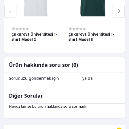
600,00TL
600,00TL
6
Çukurova Üniversitesi T-
Çukurova Üniversitesi T-
Ç
shirt Model 2
shirt Model 3
s
Ürün hakkında soru sor (0)
Sorunuzu göndermek için
Oturum Aç
ya da
Kayıt Ol
Diğer Sorular
Henüz kimse bu ürün hakkında soru sormadı