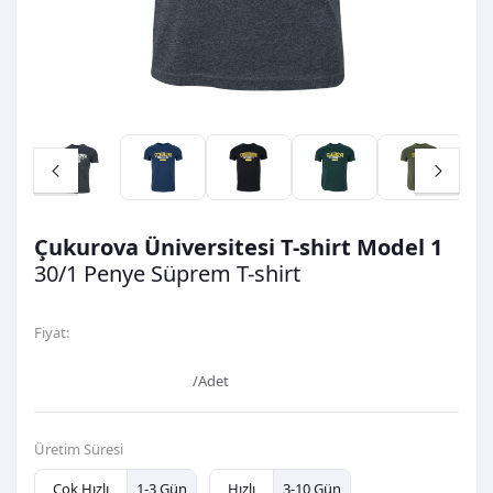
Çukurova Üniversitesi T-shirt Model 1
30/1 Penye Süprem
T-shirt
Fiyat:
600,00TL
/Adet
Üretim Süresi
Çok Hızlı
1-3 Gün
Hızlı
3-10 Gün