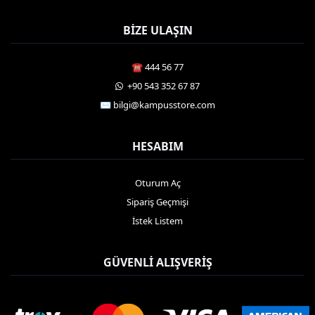
BIZE ULAŞIN
☎️ 444 56 77
️ +90 543 352 67 87
✉️ bilgi@kampusstore.com
HESABIM
Oturum Aç
Sipariş Geçmişi
İstek Listem
GÜVENLI ALIŞVERIŞ