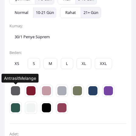
Normal
10-21 Gün
Rahat
21+ Gün
Kumaş:
30/1 Penye Süprem
Beden:
XS
S
M
L
XL
XXL
AntrasitMelange
Renk:
Adet: