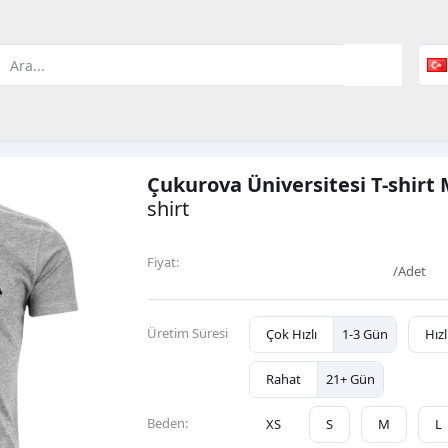
Çukurova Üniversitesi T-shirt
shirt
600,00TL
Fiyat:
/Adet
Üretim Süresi
Çok Hızlı
1-3 Gün
Hızl
Rahat
21+ Gün
Beden:
XS
S
M
L