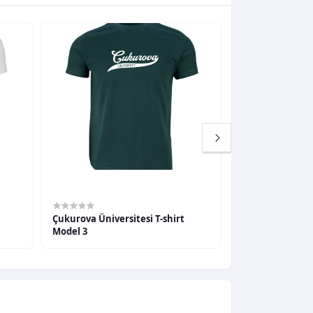
600,00TL
600,00TL
Çukurova Üniversitesi T-shirt
Çukurova Ünivers
Model 3
Model 4