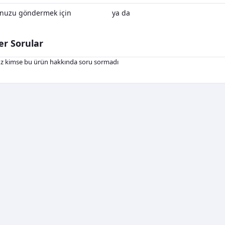
nuzu göndermek için
Oturum Aç
ya da
Kayıt Ol
er Sorular
z kimse bu ürün hakkında soru sormadı