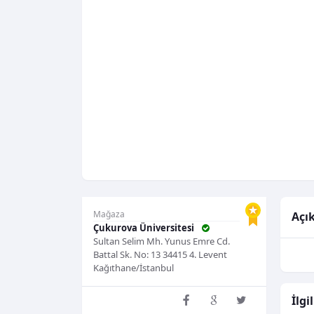
Mağaza
Açı
Çukurova Üniversitesi
Sultan Selim Mh. Yunus Emre Cd.
Battal Sk. No: 13 34415 4. Levent
Kağıthane/İstanbul
İlgi
Mağazayı