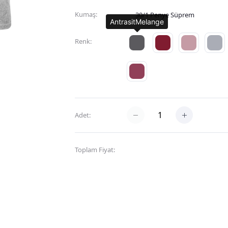
Kumaş:
30/1 Penye Süprem
AntrasitMelange
Renk:
Adet:
Toplam Fiyat:
600,00TL
Sepete Ekle
Hemen Al