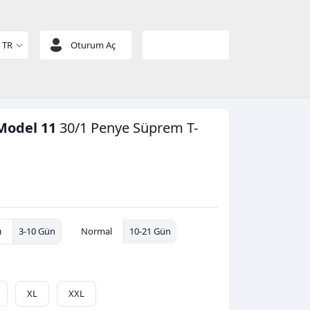
TR
Oturum Aç
Sepetim
 Model 11
30/1 Penye Süprem
T-
ı
3-10 Gün
Normal
10-21 Gün
XL
XXL