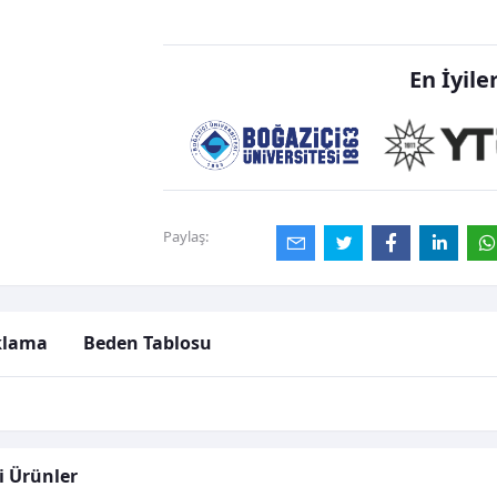
Favori Listeme Ekle
En İyile
Paylaş:
klama
Beden Tablosu
li Ürünler